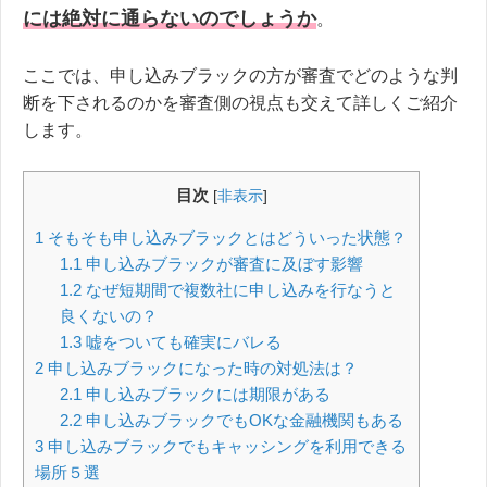
には絶対に通らないのでしょうか
。
ここでは、申し込みブラックの方が審査でどのような判
断を下されるのかを審査側の視点も交えて詳しくご紹介
します。
目次
[
非表示
]
1
そもそも申し込みブラックとはどういった状態？
1.1
申し込みブラックが審査に及ぼす影響
1.2
なぜ短期間で複数社に申し込みを行なうと
良くないの？
1.3
嘘をついても確実にバレる
2
申し込みブラックになった時の対処法は？
2.1
申し込みブラックには期限がある
2.2
申し込みブラックでもOKな金融機関もある
3
申し込みブラックでもキャッシングを利用できる
場所５選