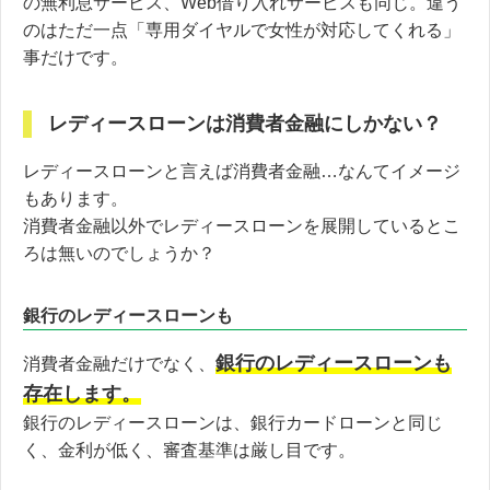
の無利息サービス、Web借り入れサービスも同じ。違う
のはただ一点「専用ダイヤルで女性が対応してくれる」
事だけです。
レディースローンは消費者金融にしかない？
レディースローンと言えば消費者金融…なんてイメージ
もあります。
消費者金融以外でレディースローンを展開しているとこ
ろは無いのでしょうか？
銀行のレディースローンも
銀行のレディースローンも
消費者金融だけでなく、
存在します。
銀行のレディースローンは、銀行カードローンと同じ
く、金利が低く、審査基準は厳し目です。