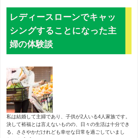
レディースローンでキャッ
シングすることになった主
婦の体験談
私は結婚して主婦であり、子供が2人いる4人家族です。
決して裕福とは言えないものの、日々の生活は十分でき
る、ささやかだけれども幸せな日常を過ごしていまし