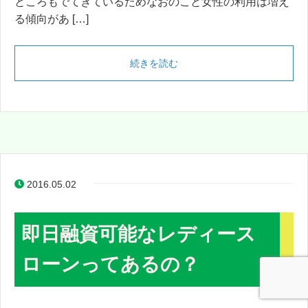
ところもでてきているためなおのこと女性の利用は増え
る傾向があ […]
続きを読む
2016.05.02
即日融資可能なレディース
ローンってあるの？