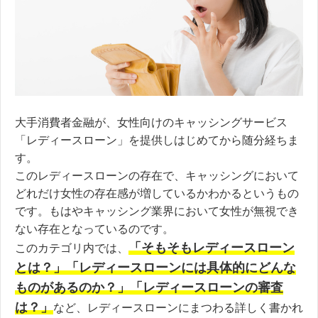
大手消費者金融が、女性向けのキャッシングサービス
「レディースローン」を提供しはじめてから随分経ちま
す。
このレディースローンの存在で、キャッシングにおいて
どれだけ女性の存在感が増しているかわかるというもの
です。もはやキャッシング業界において女性が無視でき
ない存在となっているのです。
「そもそもレディースローン
このカテゴリ内では、
とは？」「レディースローンには具体的にどんな
ものがあるのか？」「レディースローンの審査
は？」
など、レディースローンにまつわる詳しく書かれ