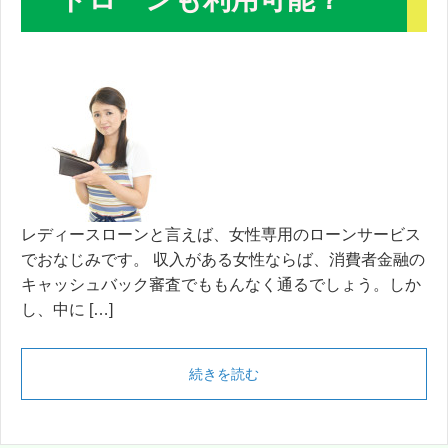
レディースローンと言えば、女性専用のローンサービス
でおなじみです。 収入がある女性ならば、消費者金融の
キャッシュバック審査でももんなく通るでしょう。しか
し、中に […]
続きを読む