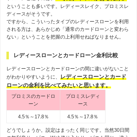
ということも多いです。レディースレイク、プロミスレ
ディースがそうです。
ですから、こういったタイプのレディースローンを利用
される方は、あらかじめ「通常のカードローンと変わら
ない」ということを把握の上利用せねばなりません。
レディースローンとカードローン金利比較
レディースローンとカードローンの間に違いがないこと
レディースローンとカード
がわかりやすいように、
ローンの金利を比べてみたいと思います。
プロミスのカードロ
プロミスレディ
ーン
ース
4.5％～17.8％
4.5％～17.8％
どうでしょうか。設定はまったく同じです。当然30日間