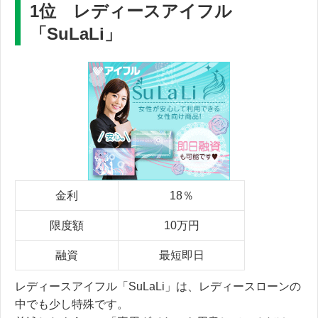
1位 レディースアイフル
「SuLaLi」
金利
18％
限度額
10万円
融資
最短即日
レディースアイフル「SuLaLi」は、レディースローンの
中でも少し特殊です。