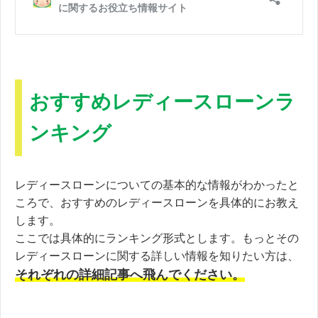
おすすめレディースローンラ
ンキング
レディースローンについての基本的な情報がわかったと
ころで、おすすめのレディースローンを具体的にお教え
します。
ここでは具体的にランキング形式とします。もっとその
レディースローンに関する詳しい情報を知りたい方は、
それぞれの詳細記事へ飛んでください。