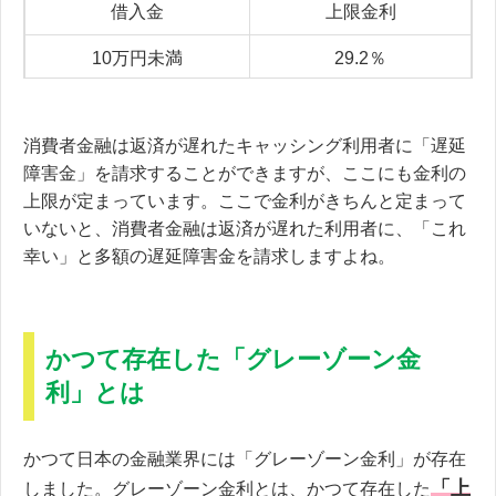
借入金
上限金利
10万円未満
29.2％
100万円未満
26.28％
消費者金融は返済が遅れたキャッシング利用者に「遅延
100万円以上
21.9％
障害金」を請求することができますが、ここにも金利の
上限が定まっています。ここで金利がきちんと定まって
いないと、消費者金融は返済が遅れた利用者に、「これ
幸い」と多額の遅延障害金を請求しますよね。
かつて存在した「グレーゾーン金
利」とは
かつて日本の金融業界には「グレーゾーン金利」が存在
「上
しました。グレーゾーン金利とは、かつて存在した