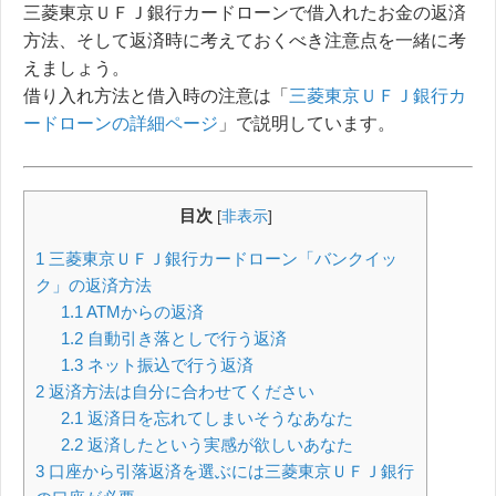
三菱東京ＵＦＪ銀行カードローンで借入れたお金の返済
方法、そして返済時に考えておくべき注意点を一緒に考
えましょう。
借り入れ方法と借入時の注意は「
三菱東京ＵＦＪ銀行カ
ードローンの詳細ページ
」で説明しています。
目次
[
非表示
]
1
三菱東京ＵＦＪ銀行カードローン「バンクイッ
ク」の返済方法
1.1
ATMからの返済
1.2
自動引き落としで行う返済
1.3
ネット振込で行う返済
2
返済方法は自分に合わせてください
2.1
返済日を忘れてしまいそうなあなた
2.2
返済したという実感が欲しいあなた
3
口座から引落返済を選ぶには三菱東京ＵＦＪ銀行