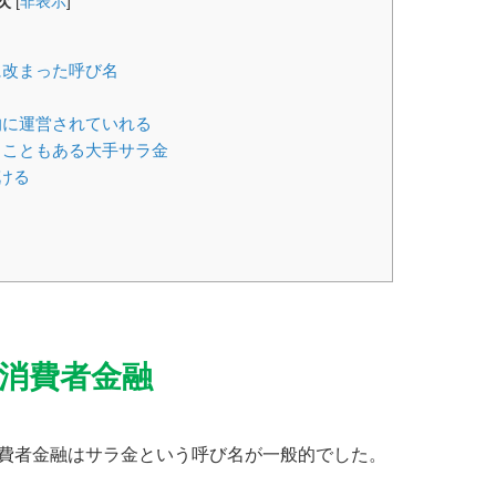
次
[
非表示
]
に改まった呼び名
的に運営されていれる
ることもある大手サラ金
ける
消費者金融
消費者金融はサラ金という呼び名が一般的でした。