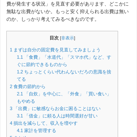
費が発生する状況」を見直す必要があります、どこかに
無駄な出費がないか。もっと安く抑えられる出費は無い
のか、しっかり考えてみるべきなのです。
目次
[
非表示
]
1
まずは自分の固定費を見直してみましょう
1.1
「食費」「水道代」「スマホ代」など、す
ぐに節約できるものから
1.2
ちょっとくらい代わんないだろの意識を捨
てる
2
食費の節約から
2.1
「自炊」を中心に、「外食」「買い食い」
もやめる
3
「出費」に敏感ならお金に困ることはない
3.1
「借金」に頼る人は時間選好が甘い
4
損出を減らして、収入を増やす
4.1
家計を管理する