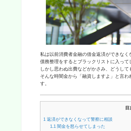
私は以前消費者金融の借金返済ができなく
債務整理をするとブラックリストに入って
しかし思わぬ出費などがかさみ、どうして
そんな時闇金から
「融資しますよ」
と言わ
す。
目
1
返済ができなくなって警察に相談
1.1
闇金を怒らせてしまった