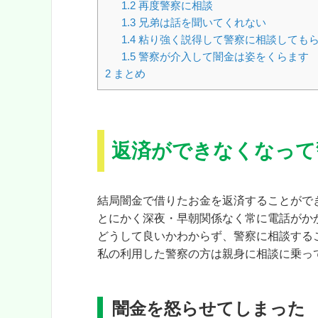
1.2
再度警察に相談
1.3
兄弟は話を聞いてくれない
1.4
粘り強く説得して警察に相談しても
1.5
警察が介入して闇金は姿をくらます
2
まとめ
返済ができなくなって
結局闇金で借りたお金を返済することがで
とにかく深夜・早朝関係なく常に電話がか
どうして良いかわからず、
警察に相談する
私の利用した警察の方は親身に相談に乗っ
闇金を怒らせてしまった