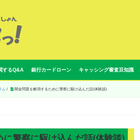
関するQ&A
銀行カードローン
キャッシング審査豆知識
ラム
/
闇金問題を解消するために警察に駆け込んだ話(体験談)
に警察に駆け込んだ話(体験談)