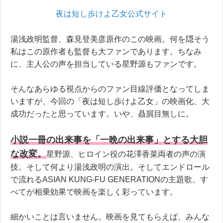
夜は短し歩けよ乙女公式サイト
湯浅政明監督、森見登美彦原作のこの映画。何を隠そう
私はこの原作者も監督も大ファンであります。ちなみ
に、主人公の声を担当している星野源もファンです。
そんなあらゆる視点からのファン目線評価となってしま
いますが、今回の「夜は短し歩けよ乙女」の映画化、大
成功だったと思っています。いや、贔屓目無しに。
小説一冊の出来事を「一晩の出来事」とする大胆
な改変。
星野源、ヒロイン役の花澤香菜両者の声の演
技。そして何より湯浅政明の演出。そしてエンドロール
で流れるASIAN KUNG-FU GENERATIONの主題歌。す
べてが相乗効果で映画を楽しく彩っています。
細かいことは言いません。映画を見てもらえば、みんな