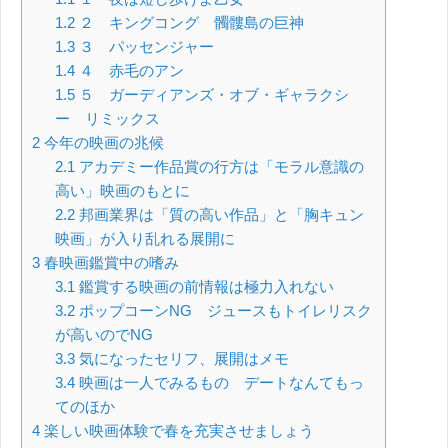
1.2
２ キングコング 髑髏島の巨神
1.3
３ パッセンジャー
1.4
４ 赤毛のアン
1.5
５ ガーディアンズ・オブ・ギャラクシ
ー リミックス
2
今年の映画の兆候
2.1
アカデミー作品賞の行方は「モラル意識の
高い」映画のもとに
2.2
邦画業界は「質の高い作品」と「胸キュン
映画」が入り乱れる展開に
3
春映画鑑賞中の嗜み
3.1
鑑賞する映画の前情報は極力入れない
3.2
ポップコーンNG ジュースもトイレリスク
が高いのでNG
3.3
気になったセリフ、展開はメモ
3.4
映画は一人でみるもの デートなんてもっ
てのほか
4
楽しい映画体験で春を充実させましょう