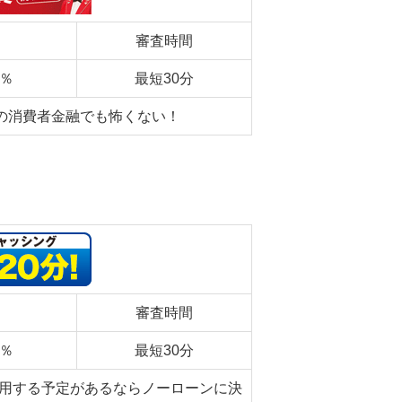
審査時間
0％
最短30分
の消費者金融でも怖くない！
審査時間
0％
最短30分
利用する予定があるならノーローンに決