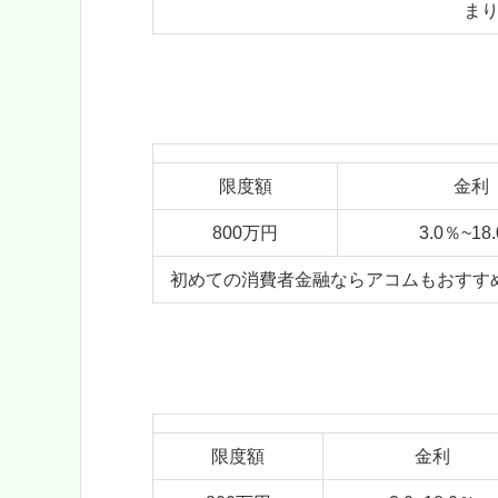
ま
限度額
金利
800万円
3.0％~18
初めての消費者金融ならアコムもおすす
限度額
金利