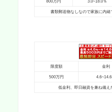
800万円
3.0~18.0％
書類郵送物なしなので家族に内緒
限度額
金利
500万円
4.6~14.
低金利、即日融資を兼ね備え