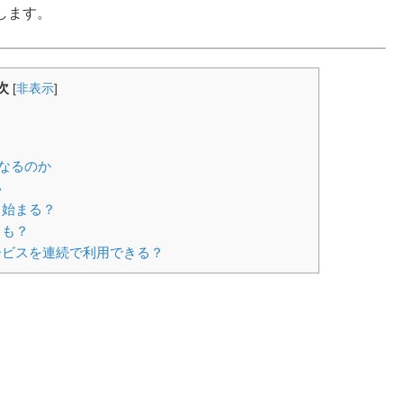
します。
次
[
非表示
]
なるのか
い
ら始まる？
とも？
ービスを連続で利用できる？