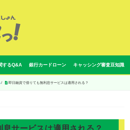
関するQ&A
銀行カードローン
キャッシング審査豆知識
A
/
即日融資で借りても無利息サービスは適用される？
利息サービスは適用される？