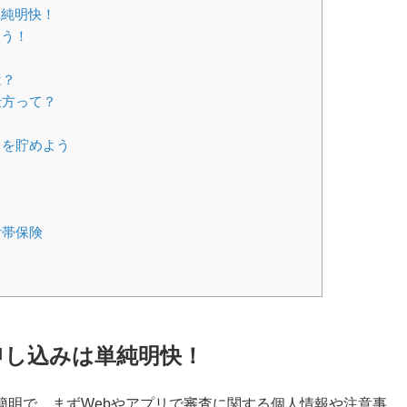
単純明快！
もう！
は？
仕方って？
トを貯めよう
付帯保険
の申し込みは単純明快！
に簡明で、まずWebやアプリで審査に関する個人情報や注意事