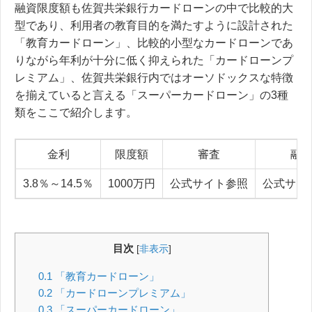
融資限度額も佐賀共栄銀行カードローンの中で比較的大
型であり、利用者の教育目的を満たすように設計された
「教育カードローン」、比較的小型なカードローンであ
りながら年利が十分に低く抑えられた「カードローンプ
レミアム」、佐賀共栄銀行内ではオーソドックスな特徴
を揃えていると言える「スーパーカードローン」の3種
類をここで紹介します。
金利
限度額
審査
融
3.8％～14.5％
1000万円
公式サイト参照
公式サイ
目次
[
非表示
]
0.1
「教育カードローン」
0.2
「カードローンプレミアム」
0.3
「スーパーカードローン」