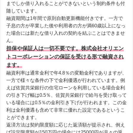
までしか借り入れることができないという制約条件も付
随しています。
融資期間は1年間で原則自動更新機能付きです。一方で
子息の方が卒業した後や利用者の方が満60歳以上になっ
た場合には新たな借り入れの契約を結ぶことはできませ
ん。
担保や保証人は一切不要です。株式会社オリエン
トコーポレーションの保証を受ける形で融資され
ます。
融資利率は通常金利で年4.8％の変動金利でありますが、
一方で様々な条件の下で金利優遇が行われています。例
えば佐賀共栄銀行の住宅ローンを利用している場合金利
の引き下げ幅は0.5％、佐賀共栄銀行で給与を受け取って
いる場合には0.5％の金利引き下げが行われます。この金
利は金利優遇も含めて非常に優れた設定であるというこ
とができます。
返済方法は契約限度額に応じた返済額が提示され、例え
ば設定限度額が150万円の場合には25000円が月々の返