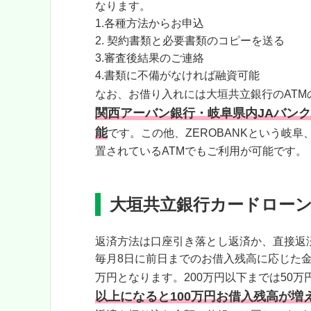
なります。
1.各種方法からお申込
2. 契約書類と必要書類のコピーを送る
3.審査後結果のご連絡
4.書類に不備がなければ融資可能
なお、お借り入れには大垣共立銀行のATM
関西アーバン銀行・岐阜県内JAバン
能
です。この他、ZEROBANKという岐
置されているATMでもご利用が可能です。
大垣共立銀行カードロー
返済方法は口座引き落とし返済か、直接返
毎月8日に前日までのお借入残高に応じた金
万円となります。200万円以下までは50万
以上になると100万円お借入残高が増